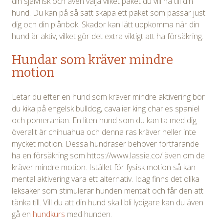
din självrisk och även välja vilket paket du vill ha till din
hund. Du kan på så sätt skapa ett paket som passar just
dig och din plånbok. Skador kan lätt uppkomma när din
hund är aktiv, vilket gör det extra viktigt att ha försäkring.
Hundar som kräver mindre
motion
Letar du efter en hund som kräver mindre aktivering bör
du kika på engelsk bulldog, cavalier king charles spaniel
och pomeranian. En liten hund som du kan ta med dig
överallt är chihuahua och denna ras kräver heller inte
mycket motion. Dessa hundraser behöver fortfarande
ha en försäkring som https://www.lassie.co/ även om de
kräver mindre motion. Istället för fysisk motion så kan
mental aktivering vara ett alternativ. Idag finns det olika
leksaker som stimulerar hunden mentalt och får den att
tänka till. Vill du att din hund skall bli lydigare kan du även
gå en
hundkurs
med hunden.