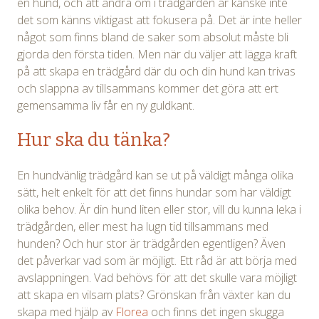
en hund, och att ändra om i trädgården är kanske inte
det som känns viktigast att fokusera på. Det är inte heller
något som finns bland de saker som absolut måste bli
gjorda den första tiden. Men när du väljer att lägga kraft
på att skapa en trädgård där du och din hund kan trivas
och slappna av tillsammans kommer det göra att ert
gemensamma liv får en ny guldkant.
Hur ska du tänka?
En hundvänlig trädgård kan se ut på väldigt många olika
sätt, helt enkelt för att det finns hundar som har väldigt
olika behov. Är din hund liten eller stor, vill du kunna leka i
trädgården, eller mest ha lugn tid tillsammans med
hunden? Och hur stor är trädgården egentligen? Även
det påverkar vad som är möjligt. Ett råd är att börja med
avslappningen. Vad behövs för att det skulle vara möjligt
att skapa en vilsam plats? Grönskan från växter kan du
skapa med hjälp av
Florea
och finns det ingen skugga