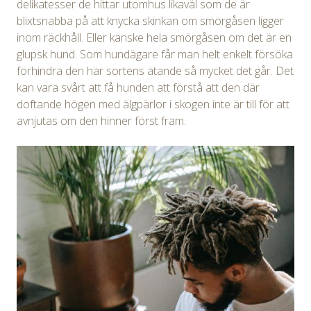
delikatesser de hittar utomhus likaväl som de är
blixtsnabba på att knycka skinkan om smörgåsen ligger
inom räckhåll. Eller kanske hela smörgåsen om det är en
glupsk hund. Som hundägare får man helt enkelt försöka
förhindra den här sortens ätande så mycket det går. Det
kan vara svårt att få hunden att förstå att den där
doftande högen med älgpärlor i skogen inte är till för att
avnjutas om den hinner först fram.