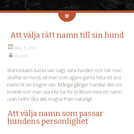
Att välja rätt namn till sin hund
MAJ 1, 2021
OLIVIA
Människans bästa vän sägs vara hunden och när man
skaffar en hund, vill man som ägare gärna hitta ett bra
namn till sin trogne vän. Många gånger handlar det om
instinkt och man ska inte ha för bråttom med ett namn,
utan hellre låta det mogna fram naturligt.
Att välja namn som passar
hundens personlighet