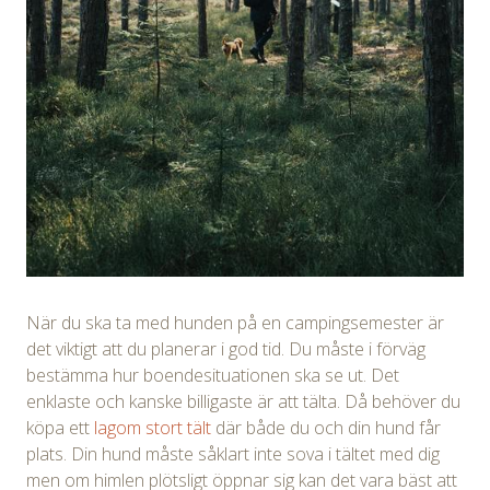
När du ska ta med hunden på en campingsemester är
det viktigt att du planerar i god tid. Du måste i förväg
bestämma hur boendesituationen ska se ut. Det
enklaste och kanske billigaste är att tälta. Då behöver du
köpa ett
lagom stort tält
där både du och din hund får
plats. Din hund måste såklart inte sova i tältet med dig
men om himlen plötsligt öppnar sig kan det vara bäst att