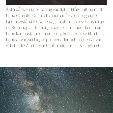
Kolla då även upp i förväg var det är tillåtet att ha med
hund och inte. Om ni vill vandra måste du lägga upp
lagom avstånd för varje dag så att ni inte överanstränger
er. Kom ihåg att ta många pauser där både du och din
hund kan pusta ut och drick mycket vatten. Se till att din
hund är van vid längre promenader och att den är van
vid ett tält så att den inte blir rädd när ni ska sova i ett.