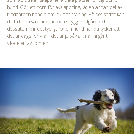
som att du kan skapa flera olika platser för dig och din
hund. Gör ett hörn för avslappning, låt en annan del av
trädgården handla om lek och träning. På det sättet kan
du få till en välplanerad och snygg trädgård och
dessutom blir det tydligt för din hund när du tycker att
det är dags för vila – det är ju såklart när ni går till
vilodelen av tomten.