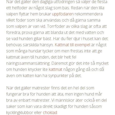
När det gäller den dagliga utfodringen så väljer de flesta
ett helfoder av något slag som bas. Redan när den lilla
valpen flyttar hem brukar
uppfödaren
rekommendera
vilket foder som ska användas och då gärna samma
som valpen är van vid. Torrfoder av olika slag är ofta att
föredra, prova gärna att blanda ut det med vatten och
se vad hunden gillar bäst. Har du fler djur i huset kan det
behövas särskilda hänsyn.
Kattmat till exempel
är något
som många hundar tycker om men frestas inte att ge
kattmat även till hunden, det blir helt fel
näringssammansättning. Däremot gör det inte så mycket
om hunden knycker lite
kattmat
någon gång då och då
även om katten kan ha synpunkter på det.
När det gäller matrester finns det en hel del som
fungerar bra för hunden att äta, men ingen hund mår
bra av enbart matrester. Vi människor äter också en del
saker som kan vara direkt skadligt för hunden såsom
kycklingklubbor eller
choklad
.