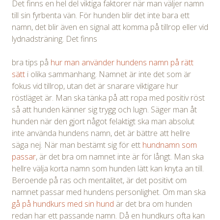
Det finns en hel del viktiga faktorer när man väljer namn
till sin fyrbenta vän. För hunden blir det inte bara ett
namn, det blir även en signal att komma på tillrop eller vid
lydnadsträning. Det finns
bra tips på
hur man använder hundens namn på rätt
sätt
i olika sammanhang. Namnet är inte det som är
fokus vid tillrop, utan det är snarare viktigare hur
röstläget är. Man ska tänka på att ropa med positiv röst
så att hunden känner sig trygg och lugn. Säger man åt
hunden när den gjort något felaktigt ska man absolut
inte använda hundens namn, det är bättre att hellre
säga nej. När man bestämt sig för ett
hundnamn som
passar
, är det bra om namnet inte är för långt. Man ska
hellre välja korta namn som hunden lätt kan knyta an till.
Beroende på ras och mentalitet, är det positivt om
namnet passar med hundens personlighet. Om man ska
gå på hundkurs med sin hund
är det bra om hunden
redan har ett passande namn. Då en hundkurs ofta kan